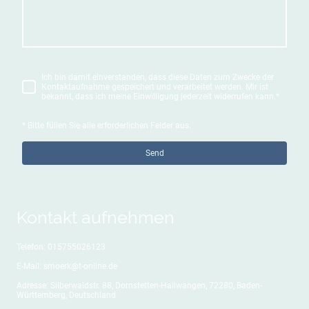
Ich bin damit einverstanden, dass diese Daten zum Zwecke der
Kontaktaufnahme gespeichert und verarbeitet werden. Mir ist
bekannt, dass ich meine Einwilligung jederzeit widerrufen kann.
*
* Bitte füllen Sie alle erforderlichen Felder aus.
Send
Kontakt aufnehmen
Telefon: 015755026123
E-Mail: smoerk@t-online.de
Adresse: Silberwaldstr. 88, Dornstetten-Hallwangen, 72280, Baden-
Württemberg, Deutschland